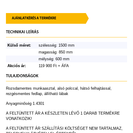
AJÁNLATKÉRÉS A TERMÉKRE
TECHNIKAI LEÍRÁS
Külső méret:
szélesség: 1500 mm
magasság: 850 mm
mélység: 600 mm
Akciós ár:
119 900 Ft + ÁFA
TULAJDONSÁGOK
Rozsdamentes munkaasztal, alsó polccal, hátsó felhajtással,
rezgésmentes fedlap, állítható lábak
Anyagminőség 1.4301
A FELTÜNTETT ÁR A KÉSZLETEN LÉVŐ 1 DARAB TERMÉKRE
VONATKOZIK!
A FELTÜNTETT ÁR SZÁLLÍTÁSI KÖLTSÉGET NEM TARTALMAZ,