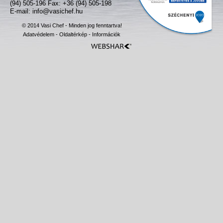
(94) 505-196 Fax: +36 (94) 505-198
E-mail:
info@vasichef.hu
© 2014 Vasi Chef - Minden jog fenntartva!
Adatvédelem
-
Oldaltérkép
-
Információk