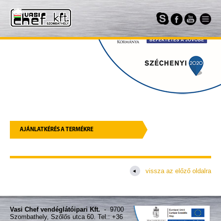
AJÁNLATKÉRÉS A TERMÉKRE
vissza az előző oldalra
Vasi Chef vendéglátóipari Kft.
- 9700
Szombathely, Szőlős utca 60. Tel.: +36