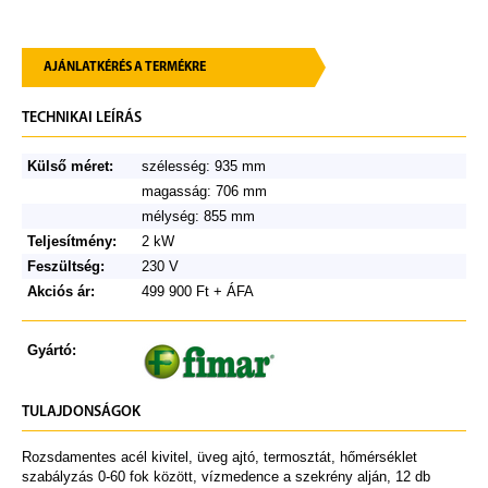
AJÁNLATKÉRÉS A TERMÉKRE
TECHNIKAI LEÍRÁS
Külső méret:
szélesség: 935 mm
magasság: 706 mm
mélység: 855 mm
Teljesítmény:
2 kW
Feszültség:
230 V
Akciós ár:
499 900 Ft + ÁFA
Gyártó:
TULAJDONSÁGOK
Rozsdamentes acél kivitel, üveg ajtó, termosztát, hőmérséklet
szabályzás 0-60 fok között, vízmedence a szekrény alján, 12 db